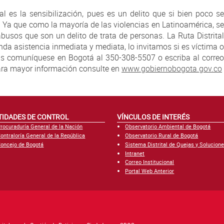
al es la sensibilización, pues es un delito que si bien poco se
. Ya que como la mayoría de las violencias en Latinoamérica, se
usos que son un delito de trata de personas. La Ruta Distrital
inda asistencia inmediata y mediata, lo invitamos si es víctima o
as comuníquese en Bogotá al 350-308-5507 o escriba al correo
ara mayor información consulte en
www.gobiernobogota.gov.co
TIDADES DE CONTROL
VÍNCULOS DE INTERÉS
rocuraduría General de la Nación
Observatorio Ambiental de Bogotá
ontraloría General de la República
Observatorio Rural de Bogotá
oncejo de Bogotá
Sistema Distrital de Quejas y Solucion
Intranet
Correo Institucional
Portal Web Anterior