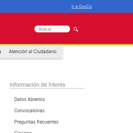
Ir a GovCo
Buscar
Formulario de búsqueda
a
Atención al Ciudadano
Información de Interés
Datos Abiertos
Convocatorias
Preguntas frecuentes