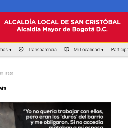
ALCALDÍA LOCAL DE SAN CRISTÓBAL
Alcaldía Mayor de Bogotá D.C.
omos
Transparencia
Mi Localidad
Particip
in Trata
ata