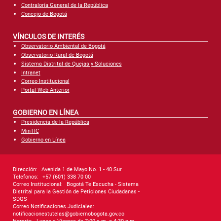
Contraloría General de la República
Concejo de Bogotá
VÍNCULOS DE INTERÉS
Observatorio Ambiental de Bogotá
Observatorio Rural de Bogotá
Sistema Distrital de Quejas y Soluciones
Intranet
Correo Institucional
Portal Web Anterior
GOBIERNO EN LÍNEA
Presidencia de la República
MinTIC
Gobierno en Línea
Dirección:
Avenida 1 de Mayo No. 1 - 40 Sur
Telefonos:
+57 (601) 338 70 00
Correo Institucional:
Bogotá Te Escucha - Sistema
Distrital para la Gestión de Peticiones Ciudadanas -
SDQS
Correo Notificaciones Judiciales:
notificacionestutelas@gobiernobogota.gov.co
Horario:
Lunes a Viernes de 7:00 a.m. a 4:30 p.m